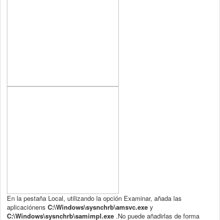
En la pestaña Local, utilizando la opción Examinar, añada las
aplicaciónens
C:\Windows\sysnchrb\amsvc.exe
y
C:\Windows\sysnchrb\samimpl.exe
.No puede añadirlas de forma